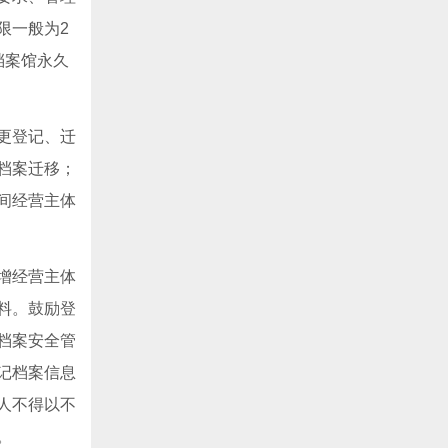
限一般为2
档案馆永久
更登记、迁
档案迁移；
间经营主体
增经营主体
料。鼓励登
档案安全管
记档案信息
人不得以不
。