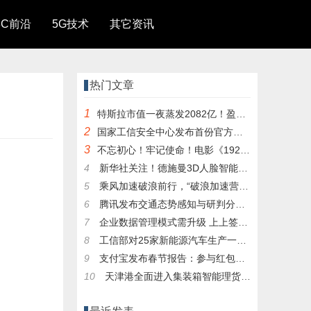
3C前沿
5G技术
其它资讯
热门文章
1
特斯拉市值一夜蒸发2082亿！盈利并不靠卖车
2
国家工信安全中心发布首份官方机构隐私计算报
3
不忘初心！牢记使命！电影《1921》走进北大唤起
4
新华社关注！德施曼3D人脸智能锁市占率72%
5
乘风加速破浪前行，“破浪加速营”首期顺利结
6
腾讯发布交通态势感知与研判分析平台 利用大数
7
企业数据管理模式需升级 上上签电子签名成最佳
8
工信部对25家新能源汽车生产一致性违规企业作出
9
支付宝发布春节报告：参与红包拜年用户上涨近
10
天津港全面进入集装箱智能理货新时代