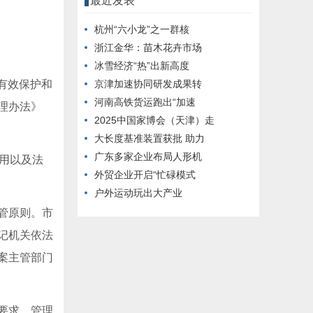
最近发表
杭州“六小龙”之一群核
浙江金华：苗木花卉市场
冰雪经济“热”出新高度
有效保护和
京津加速协同研发成果转
河南高铁货运跑出“加速
理办法》
2025中国家博会（天津）走
大长度基准装置获批 助力
广东多家企业布局人形机
用以及法
外贸企业开启“忙碌模式
户外运动玩出大产业
管原则。市
记机关依法
案主管部门
要求、管理