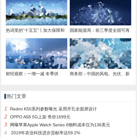
热词里的"十五五"丨加大保障和
国家能源局：前三季度全国可再
改善民生力度，重点解决这些急
生能源新增装机同比增长47.7%
财经观察：一增一减 冬季供
商务部：中国的风电、光伏、新
暖“绿意”更浓
能源汽车等产品已出口200多个
国
热门文章
1
Redmi K50系列参数曝光 采用开孔全面屏设计
2
OPPO A58 5G上架 售价1699元
3
网曝苹果Apple Watch Series 6物料成本仅为136美元
4
2019年农业科技进步贡献率达59.2%