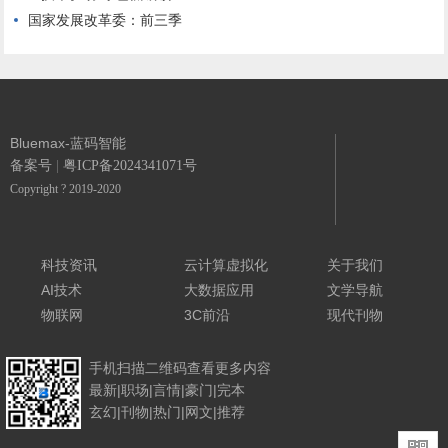
国家发展改革委：前三季
Bluemax-蓝码智能
备案号
|
粤ICP备2024341071号
Copyright ? 2019-2020
科技资讯
云计算虚拟化
关于我们
AI技术
大数据应用
文学导航
物联网
3C前沿
现代刊物
手机扫描
二维码查看
更多内容
最新
|
职场
|
言情
|
豪门
|
完本
玄幻
|
刊物
|
热门
|
网文
|
推荐