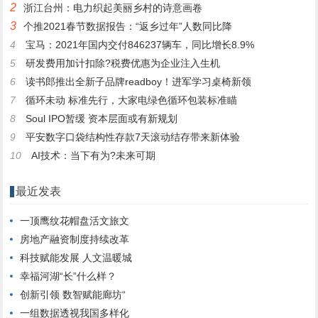
2
浙江台州：电力织起美丽乡村的诗意画卷
3
个推2021春节数据报告：“返乡过年”人数同比降
4
宝马：2021年国内交付846237辆车，同比增长8.9%
5
研发费用加计扣除?税费优惠为企业注入生机
6
读书郎推出全新子品牌readboy！进军学习桌椅新领
7
循环未动 标准先行，大家电绿色循环包装标准瞄
8
Soul IPO暂缓 资本层面或有新规划
9
平安数字口袋结构性存款7天滚动结存带来新体验
10
AI技术：当下有为?未来可期
最近发表
一顶鹰纹花帽盘活文旅文
房地产融资制度持续改革
科技赋能发展 人文温暖城
幸福河湖“长”什么样？
创新引领 数智赋能廊坊“
一组数据透视我国多样化