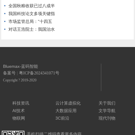
全国秋粮收获已过八成半
我国科技论文多项关键指
市场监管总局：“十四五
对话王浩院士：我国治水
Bluemax-蓝码智能
备案号
|
粤ICP备2024341071号
Copyright ? 2019-2020
科技资讯
云计算虚拟化
关于我们
AI技术
大数据应用
文学导航
物联网
3C前沿
现代刊物
手机扫描
二维码查看
更多内容