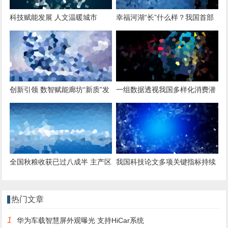
科技赋能发展 人文温暖城市
幸福河湖“长”什么样？我国首部
国家标准实现“有标可依”
创新引领 数智赋能廊坊“新质”发
一组数据透视我国多样化消费潜
展
力持续释放
全国秋粮收获已过八成半 主产区
我国科技论文多项关键指标持续
冬小麦播种加快推进
领跑
热门文章
1
华为车载智慧屏外观曝光 支持HiCar系统