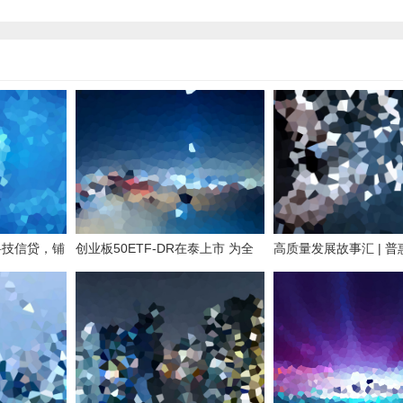
科技信贷，铺
创业板50ETF-DR在泰上市 为全
高质量发展故事汇 | 
球资本配置中国新质生产力搭桥
咖啡“贷”来甜日子