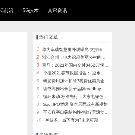
3C前沿
5G技术
其它资讯
热门文章
1
华为车载智慧屏外观曝光 支持HiCar系统
2
浙江台州：电力织起美丽乡村的诗意画卷
3
宝马：2021年国内交付846237辆车，同比增长8.9%
4
个推2021春节数据报告：“返乡过年”人数同比降
5
研发费用加计扣除?税费优惠为企业注入生机
6
读书郎推出全新子品牌readboy！进军学习桌椅新领
7
循环未动 标准先行，大家电绿色循环包装标准瞄
8
Soul IPO暂缓 资本层面或有新规划
9
平安数字口袋结构性存款7天滚动结存带来新体验
10
AI技术：当下有为?未来可期